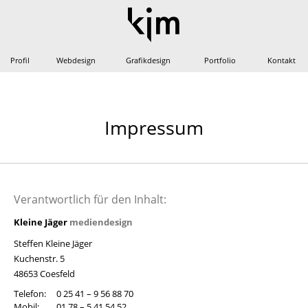
Profil
Webdesign
Grafikdesign
Portfolio
Kontakt
Impressum
Verantwortlich für den Inhalt:
Kleine Jäger
mediendesign
Steffen Kleine Jäger
Kuchenstr. 5
48653 Coesfeld
Telefon:
0 25 41 – 9 56 88 70
Mobil:
01 78 – 5 41 54 52